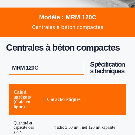
Modèle : MRM 120C
Centrales à béton compactes
Centrales à béton compactes
Spécification
MRM 120C
s techniques
Cale à
agrégats
Caractéristiques
(Cale en
ligne)
Quantité et
capacité des
4 adet x 30 m³ , net 120 m³ kapasite
yeux