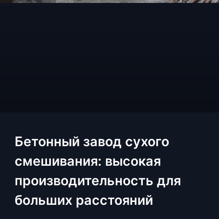
Бетонный завод сухого
смешивания: высокая
производительность для
больших расстояний