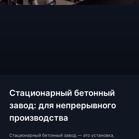
Стационарный бетонный
завод: для непрерывного
производства
Стационарный бетонный завод — это установка,