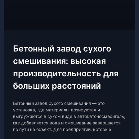
Бетонный завод сухого
смешивания: высокая
производительность для
больших расстояний
Бетонный завод сухого смешивания — это
установка, где материалы дозируются и
выгружаются в сухом виде в автобетоносмеситель,
где добавляется вода и смешивание завершается
по пути на объект. Для предприятий, которые