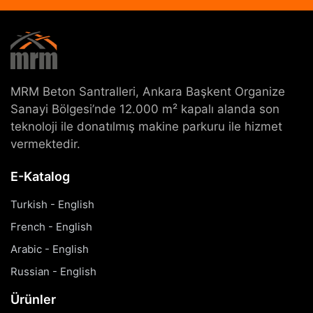
MRM Beton Santralleri, Ankara Başkent Organize
Sanayi Bölgesi’nde 12.000 m² kapalı alanda son
teknoloji ile donatılmış makine parkuru ile hizmet
vermektedir.
E-Katalog
Turkish - English
French - English
Arabic - English
Russian - English
Ürünler