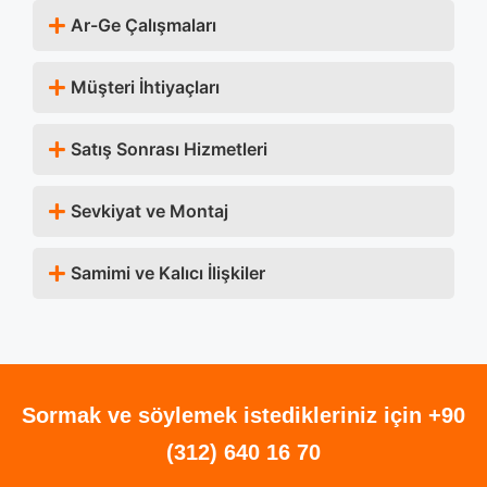
Ar-Ge Çalışmaları
Müşteri İhtiyaçları
Satış Sonrası Hizmetleri
Sevkiyat ve Montaj
Samimi ve Kalıcı İlişkiler
Sormak ve söylemek istedikleriniz için +90
(312) 640 16 70