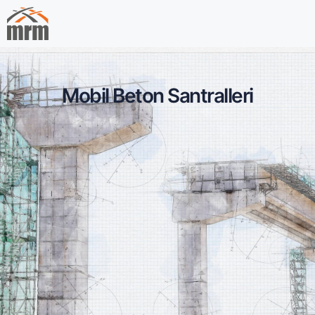
Mobil Beton Santralleri