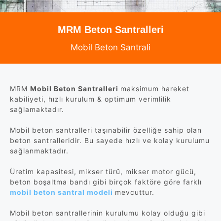
MRM Beton Santralleri
Mobil Beton Santrali
MRM
Mobil Beton Santralleri
maksimum hareket
kabiliyeti, hızlı kurulum & optimum verimlilik
sağlamaktadır.
Mobil beton santralleri taşınabilir özelliğe sahip olan
beton santralleridir. Bu sayede hızlı ve kolay kurulumu
sağlanmaktadır.
Üretim kapasitesi, mikser türü, mikser motor gücü,
beton boşaltma bandı gibi birçok faktöre göre farklı
mobil beton santral modeli
mevcuttur.
Mobil beton santrallerinin kurulumu kolay olduğu gibi