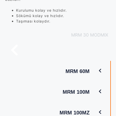
Kurulumu kolay ve hızlıdır.
Sökümü kolay ve hızlıdır.
Taşıması kolaydır.
MRM 30 MODMIX
MRM 60M
MRM 100M
MRM 100MZ