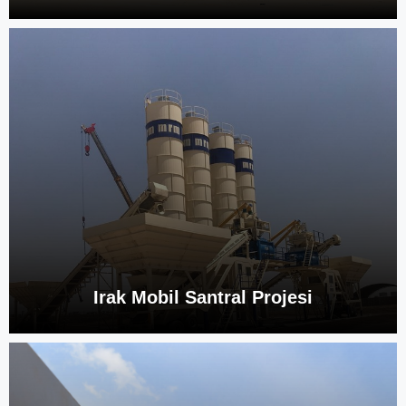
Irak Mobil Santral Projesi