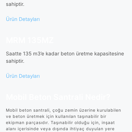
sahiptir.
Ürün Detayları
MRM 135MZ
Saatte 135 m3’e kadar beton üretme kapasitesine
sahiptir.
Ürün Detayları
Mobil Beton Santrali Nedir?
Mobil beton santrali, çoğu zemin üzerine kurulabilen
ve beton üretmek için kullanılan taşınabilir bir
ekipman parçasıdır. Taşınabilir olduğu için, inşaat
alanı içerisinde veya dışında ihtiyaç duyulan yere