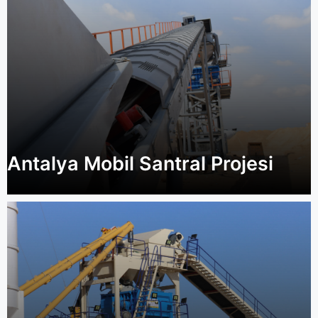
Antalya Mobil Santral Projesi