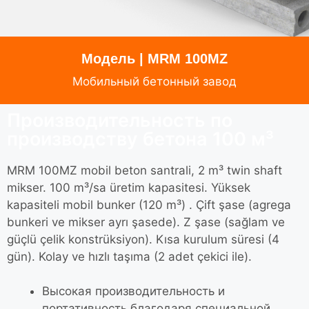
Модель | MRM 100MZ
Мобильный бетонный завод
Производительность по
производству бетона 100 м³
MRM 100MZ mobil beton santrali, 2 m³ twin shaft
mikser. 100 m³/sa üretim kapasitesi. Yüksek
kapasiteli mobil bunker (120 m³) . Çift şase (agrega
bunkeri ve mikser ayrı şasede). Z şase (sağlam ve
güçlü çelik konstrüksiyon). Kısa kurulum süresi (4
gün). Kolay ve hızlı taşıma (2 adet çekici ile).
Высокая производительность и
портативность благодаря специальной